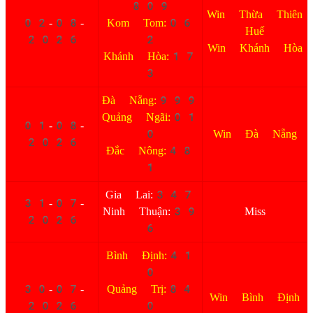
809
Win Thừa Thiên
02-08-
Kom Tom:06
Huế
2026
2
Win Khánh Hòa
Khánh Hòa:17
3
Đà Nẵng:999
Quảng Ngãi:01
01-08-
0
Win Đà Nẵng
2026
Đắc Nông:48
1
Gia Lai:347
31-07-
Ninh Thuận:39
Miss
2026
6
Bình Định:41
0
30-07-
Quảng Trị:84
Win Bình Định
2026
0