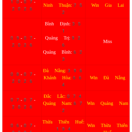
10-07-
Ninh Thuận:75
Win Gia Lai
2026
2
Bình Định:35
1
09-07-
Quảng Trị:92
Miss
2026
6
Quảng Bình:62
3
Đà Nẵng:396
08-07-
Khánh Hòa:66
Win Đà Nẵng
2026
4
Đắc Lắc:074
07-07-
Quảng Nam:67
Win Quảng Nam
2026
2
Thừa Thiên Huế:
06-07-
Win Thừa Thiên
194