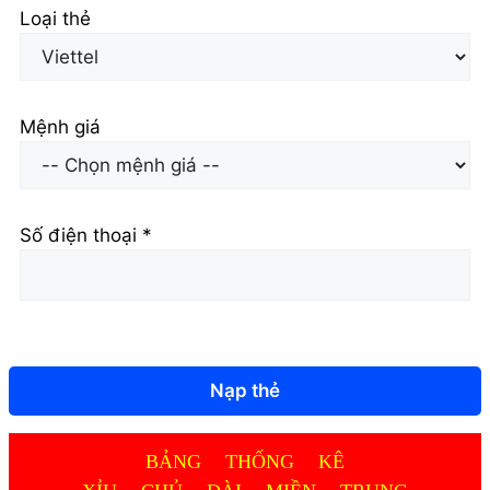
Loại thẻ
Mệnh giá
Số điện thoại *
Nạp thẻ
BẢNG THỐNG KÊ