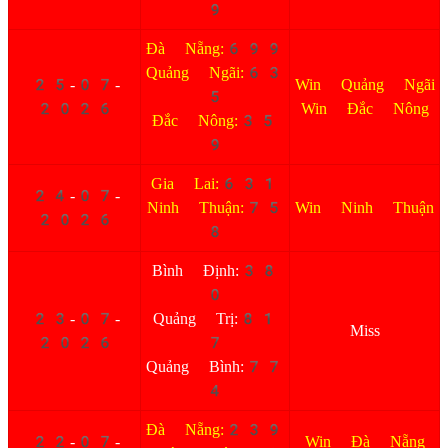
9
Đà Nẵng:699
Quảng Ngãi:63
25-07-
Win Quảng Ngãi
5
2026
Win Đắc Nông
Đắc Nông:35
9
Gia Lai:631
24-07-
Ninh Thuận:75
Win Ninh Thuận
2026
8
Bình Định:38
0
23-07-
Quảng Trị:81
Miss
2026
7
Quảng Bình:77
4
Đà Nẵng:239
22-07-
Win Đà Nẵng