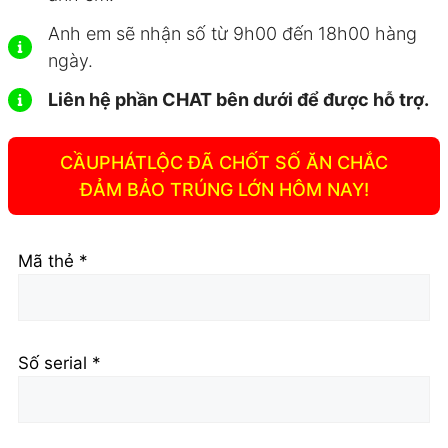
Anh em sẽ nhận số từ 9h00 đến 18h00 hàng
ngày.
Liên hệ phần CHAT bên dưới để được hỗ trợ.
CẦUPHÁTLỘC ĐÃ CHỐT SỐ ĂN CHẮC
ĐẢM BẢO TRÚNG LỚN HÔM NAY!
Mã thẻ *
Số serial *