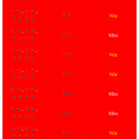
02-08-
09
Win
2026
01-08-
65
Miss
2026
31-07-
10
Win
2026
30-07-
34
Win
2026
29-07-
94
Miss
2026
28-07-
34
Miss
2026
27-07-
96
Win
2026