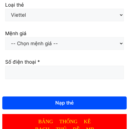
Loại thẻ
Mệnh giá
Số điện thoại *
Nạp thẻ
BẢNG THỐNG KÊ