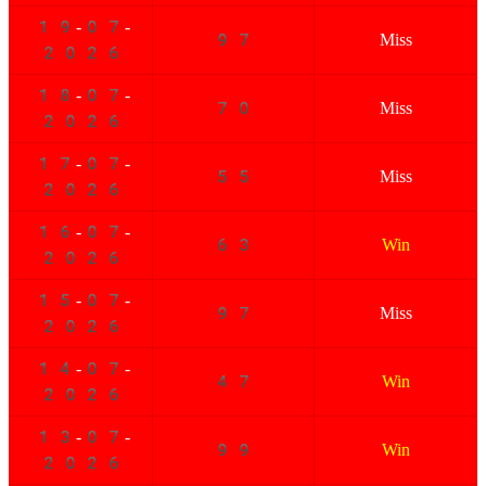
19-07-
97
Miss
2026
18-07-
70
Miss
2026
17-07-
55
Miss
2026
16-07-
63
Win
2026
15-07-
97
Miss
2026
14-07-
47
Win
2026
13-07-
99
Win
2026